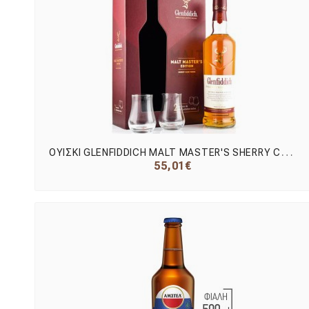
Ο
ΥΙΣΚΙ GLENFIDDICH MALT MASTER'S SHERRY CASK 700ml(ΓΚΛΕΝΦΙΝΤΙΧ) ΠΟΤΗΡΙΑ
55,01€