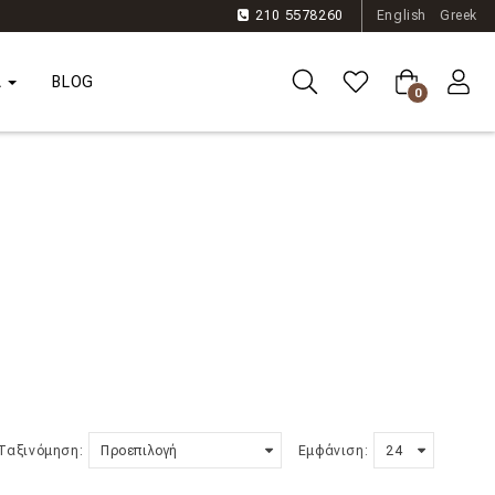
210 5578260
English
Greek
Α
BLOG
0
Ταξινόμηση:
Εμφάνιση: