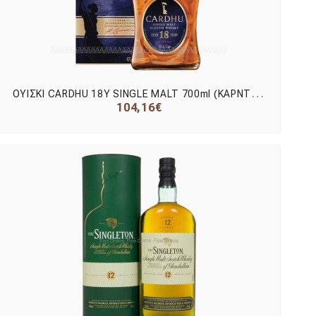
Ο
ΥΙΣΚΙ CARDHU 18Y SINGLE MALT 700ml (ΚΑΡΝΤΟΥ)
104,16€