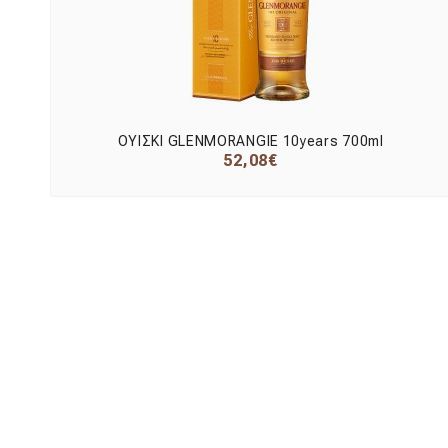
ΟΥΙΣΚΙ GLENMORANGIE 10years 700ml
52,08€
1
2
3
4
>
>|