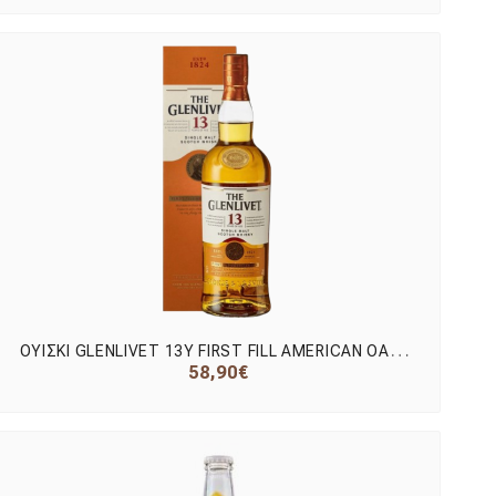
Ο
ΥΙΣΚΙ GLENLIVET 13Y FIRST FILL AMERICAN OAK 700ml
58,90€