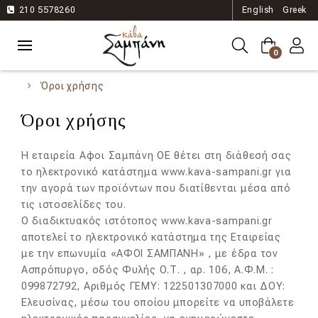
210 5578260
English
Greek
0
Όροι χρήσης
Όροι χρήσης
Η εταιρεία Αφοι Σαμπάνη ΟΕ θέτει στη διάθεσή σας
το ηλεκτρονικό κατάστημα www.kava-sampani.gr για
την αγορά των προϊόντων που διατίθενται μέσα από
τις ιστοσελίδες του.
Ο διαδικτυακός ιστότοπος www.kava-sampani.gr
αποτελεί το ηλεκτρονικό κατάστημα της Εταιρείας
με την επωνυμία «ΑΦΟΙ ΣΑΜΠΑΝΗ» , με έδρα τον
Ασπρόπυργο, οδός Φυλής Ο.Τ. , αρ. 106, Α.Φ.Μ. :
099872792, Αριθμός ΓΕΜΥ: 122501307000 και ΔΟΥ:
Ελευσίνας, μέσω του οποίου μπορείτε να υποβάλετε