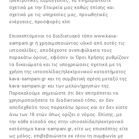
ηλεκτρονικές παραγγελίες, να ενημερώνεστε
σχετικά με την Εταιρεία μας καθώς επίσης και
σχετικά με τις υπηρεσίες μας, προωθητικές
ενέργειες, προσφορές κλπ.
Επισκεπτόμενοι το διαδικτυακό τόπο www.kava-
sampani.gr ή χρησιμοποιώντας υλικό από αυτές τις
ιστοσελίδες, αποδέχεστε ανεπιφύλακτα τους
παρακάτω όρους, εφόσον οι Όροι Χρήσης ρυθμίζουν
τα δικαιώματα και τις υποχρεώσεις σχετικά με τη
χρήση της ιστοσελίδας/ηλεκτρονικού καταστήματος
kava-sampani.gr και τη συμβατική σχέση μεταξύ της
kava-sampani.gr και των μελών/χρηστών της.
Παρακαλούμε σημειώστε ότι δεν επιτρέπεται να
χρησιμοποιήσετε το διαδικτυακό τόπο, αν δεν
αποδεχθείτε τους παρακάτω όρους και αν δεν είστε
άνω των 18 ετών όπως ορίζει ο νόμος. Επίσης, με
την κάθε είσοδό σας στην ιστοσελίδα/ηλεκτρονικό
κατάστημα kava-sampani.gr, είτε ως επισκέπτης είτε
ως μέλος, επιβεβαιώνετε εκ νέου τη συμφωνία με