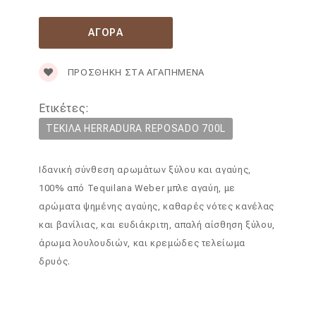
ΠΡΟΣΘΉΚΗ ΣΤΑ ΑΓΑΠΗΜΈΝΑ
Ετικέτες:
TEΚΙΛΑ HERRADURA REPOSADO 700L
Ιδανική σύνθεση αρωμάτων ξύλου και αγαύης,
100% από Tequilana Weber μπλε αγαύη, με
αρώματα ψημένης αγαύης, καθαρές νότες κανέλας
και βανίλιας, και ευδιάκριτη, απαλή αίσθηση ξύλου,
άρωμα λουλουδιών, και κρεμώδες τελείωμα
δρυός.